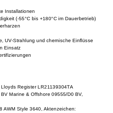
te Installationen
gkeit (-55°C bis +180°C im Dauerbetrieb)
ierharzen
e, UV-Strahlung und chemische Einflüsse
n Einsatz
rtifizierungen
 Lloyds Register LR21139304TA
BV Marine & Offshore 09555/D0 BV,
8 AWM Style 3640, Aktenzeichen: