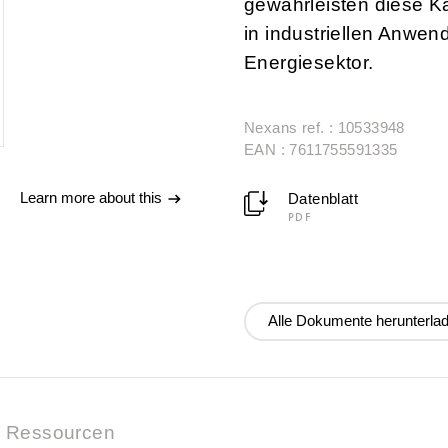
gewährleisten diese Ka
in industriellen Anwen
Energiesektor.
Nexans ref. : 10533948
EAN : 7611755591335
Learn more about this
Datenblatt
PDF
Alle Dokumente herunterla
Ressourcen