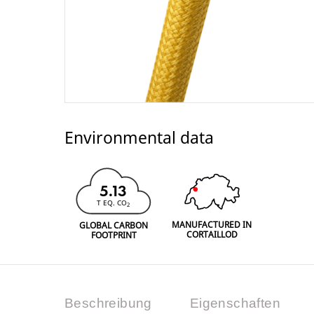
Environmental data
5.13
T EQ. CO
2
MANUFACTURED IN
GLOBAL CARBON
CORTAILLOD
FOOTPRINT
Beschreibung
Eigenschaften