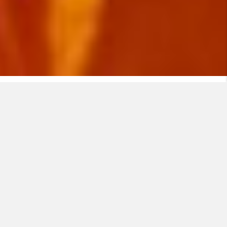
Hochspannungslösungen. Ab 1 km.
Jedes Hochspannungsprojekt ist einzigartig.
Mit Nexans erhalten Sie mehr als nur ein Kabel – Sie
profitieren von massgeschneiderten
Hochspannungslösungen, begleitet von unseren
erfahrenen Expertinnen und Experten.
Ob für Energieübertragung, Netzmodernisierung oder