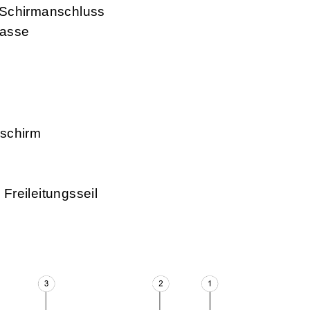
 Schirmanschluss
lasse
rschirm
Freileitungsseil