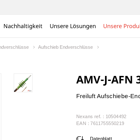
Nachhaltigkeit
Unsere Lösungen
Unsere Produ
dverschlüsse
Aufschieb Endverschlüsse
AMV-J-AFN 3
Freiluft Aufschiebe-En
Nexans ref. : 10504492
EAN : 7611755550219
Datenblatt