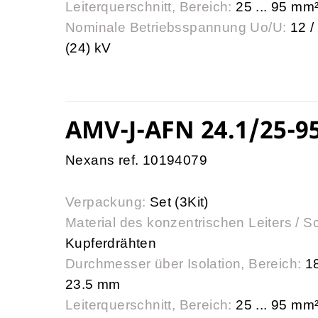
Leiterquerschnitt, Bereich:
25 ... 95 mm
Nominale Betriebsspannung Uo/U:
12 /
(24) kV
AMV-J-AFN 24.1/25-9
Nexans ref. 10194079
Verpackung:
Set (3Kit)
Material des konzentrischen Leiters / S
Kupferdrähten
Durchmesser über Isolation, Bereich:
18
23.5 mm
Leiterquerschnitt, Bereich:
25 ... 95 mm