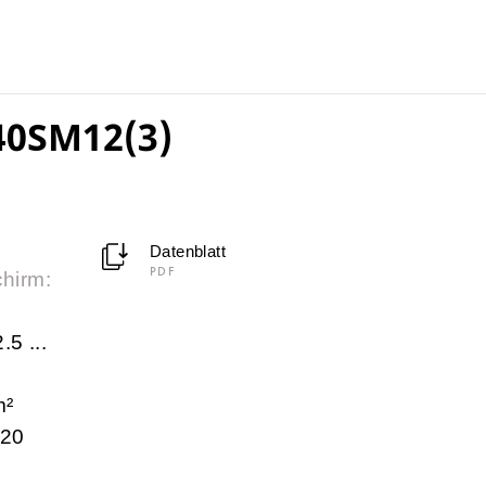
40SM12(3)
Datenblatt
PDF
chirm:
.5 ...
m²
 20