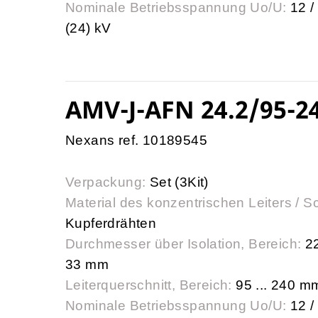
Nominale Betriebsspannung Uo/U:
12 /
(24) kV
AMV-J-AFN 24.2/95-2
Nexans ref. 10189545
Verpackung:
Set (3Kit)
Material des konzentrischen Leiters / S
Kupferdrähten
Durchmesser über Isolation, Bereich:
22
33 mm
Leiterquerschnitt, Bereich:
95 ... 240 m
Nominale Betriebsspannung Uo/U:
12 /