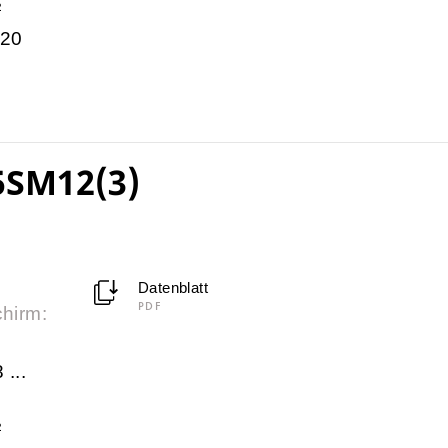
²
 20
5SM12(3)
Datenblatt
PDF
chirm:
 ...
²