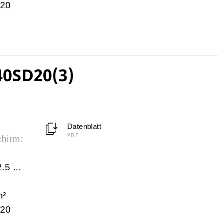
 20
40SD20(3)
Datenblatt
PDF
chirm:
.5 ...
m²
 20