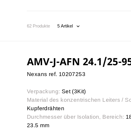
62
Produkte
AMV-J-AFN 24.1/25-9
Nexans ref. 10207253
Verpackung:
Set (3Kit)
Material des konzentrischen Leiters / S
Kupferdrähten
Durchmesser über Isolation, Bereich:
18
23.5 mm