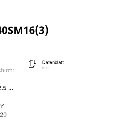
40SM16(3)
Datenblatt
PDF
chirm:
.5 ...
m²
 20