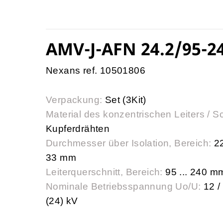
AMV-J-AFN 24.2/95-2
Nexans ref. 10501806
Verpackung:
Set (3Kit)
Material des konzentrischen Leiters / S
Kupferdrähten
Durchmesser über Isolation, Bereich:
22
33 mm
Leiterquerschnitt, Bereich:
95 ... 240 m
Nominale Betriebsspannung Uo/U:
12 /
(24) kV