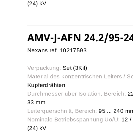
(24) kV
AMV-J-AFN 24.2/95-2
Nexans ref. 10217593
Verpackung:
Set (3Kit)
Material des konzentrischen Leiters / S
Kupferdrähten
Durchmesser über Isolation, Bereich:
22
33 mm
Leiterquerschnitt, Bereich:
95 ... 240 m
Nominale Betriebsspannung Uo/U:
12 /
(24) kV