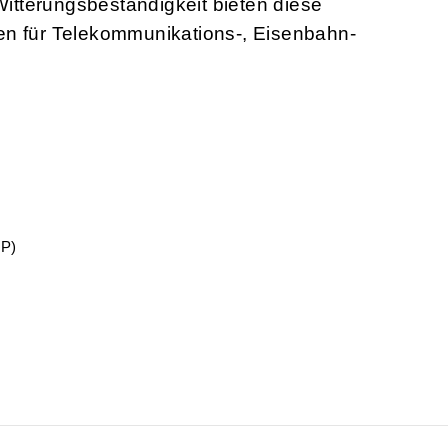
itterungsbeständigkeit bieten diese
gen für Telekommunikations-, Eisenbahn-
oP)