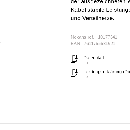
der ausgezeichneten W
Kabel stabile Leistun
und Verteilnetze.
Nexans ref. : 10177641
EAN : 7611755531621
Datenblatt
PDF
Leistungserklärung (D
PDF