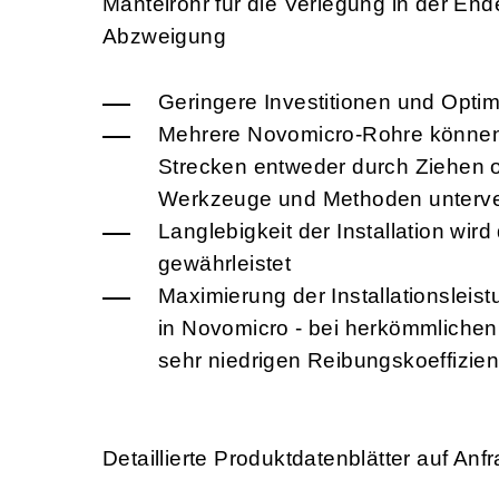
Mantelrohr für die Verlegung in der En
Abzweigung
Geringere Investitionen und Opti
Mehrere Novomicro-Rohre können
Strecken entweder durch Ziehen od
Werkzeuge und Methoden unterve
Langlebigkeit der Installation wir
gewährleistet
Maximierung der Installationslei
in Novomicro - bei herkömmlichen
sehr niedrigen Reibungskoeffizie
Detaillierte Produktdatenblätter auf Anf