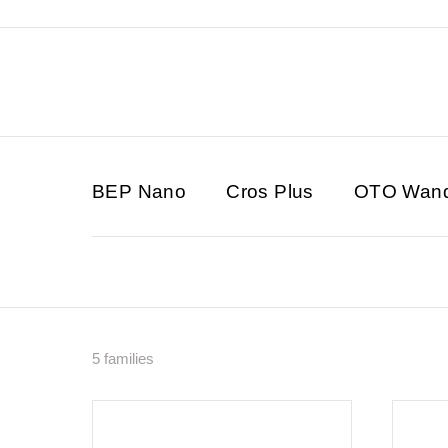
BEP Nano
Cros Plus
OTO Wan
5 families