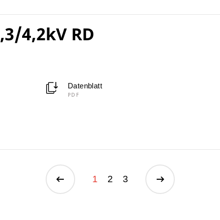
,3/4,2kV RD
Datenblatt
PDF
1
2
3