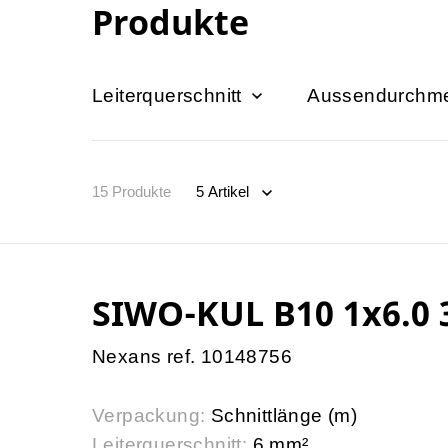
Produkte
Leiterquerschnitt
Aussendurchme
15
Produkte
SIWO-KUL B10 1x6.0 
Nexans ref. 10148756
Verpackung:
Schnittlänge (m)
Leiterquerschnitt:
6 mm²