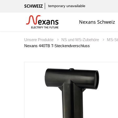
SCHWEIZ
temporary unavailable
Nexans Schweiz
Unsere Produkte
NS und MS-Zubehöre
MS-St
Nexans 440TB T-Steckendverschluss