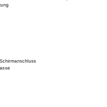
tung
 Schirmanschluss
lasse