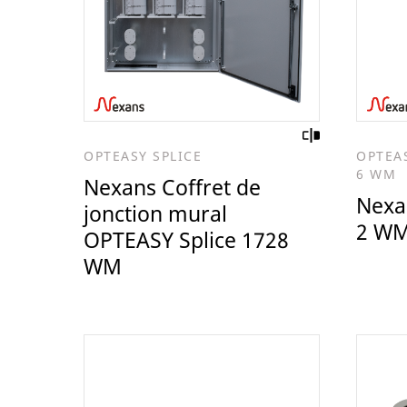
OPTEASY SPLICE
OPTEAS
6 WM
Nexans Coffret de
Nexa
jonction mural
2 WM
OPTEASY Splice 1728
WM