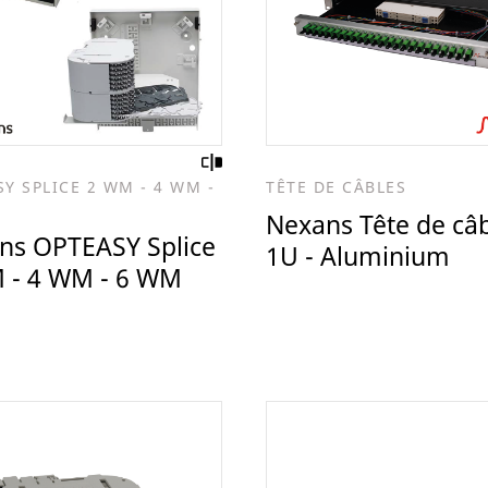
Y SPLICE 2 WM - 4 WM -
TÊTE DE CÂBLES
Nexans Tête de câ
ns OPTEASY Splice
1U - Aluminium
 - 4 WM - 6 WM