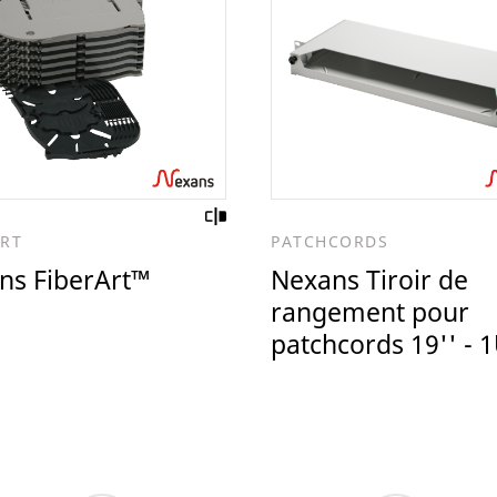
ART
PATCHCORDS
ns FiberArt™
Nexans Tiroir de
rangement pour
patchcords 19'' - 