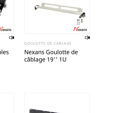
GOULOTTE DE CÂBLAGE
bles
Nexans Goulotte de
câblage 19'' 1U