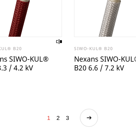
KUL® B20
SIWO-KUL® B20
ns SIWO-KUL®
Nexans SIWO-KUL
.3 / 4.2 kV
B20 6.6 / 7.2 kV
1
2
3