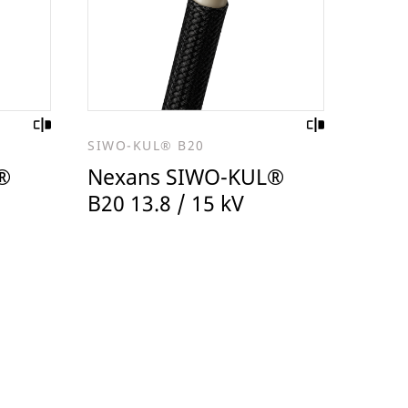
SIWO-KUL® B20
®
Nexans SIWO-KUL®
B20 13.8 / 15 kV