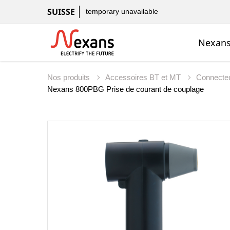
SUISSE
temporary unavailable
Nexans
Nos produits
Accessoires BT et MT
Connecte
Nexans 800PBG Prise de courant de couplage