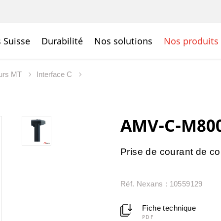
 Suisse
Durabilité
Nos solutions
Nos produits
urs MT
Interface C
AMV-C-M800
Prise de courant de c
Réf. Nexans : 10559129
Fiche technique
PDF