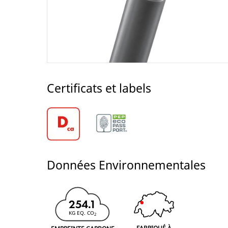
Certificats et labels
Données Environnementales
254.1
KG EQ. CO
2