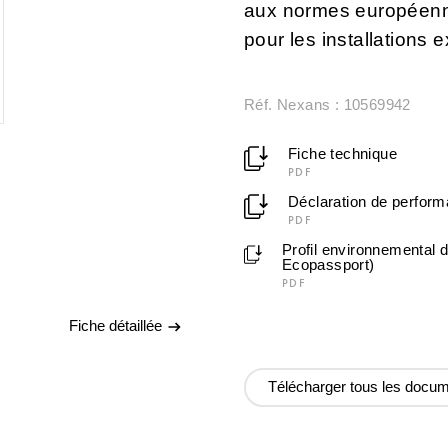
aux normes européennes
pour les installations 
Réf. Nexans : 10569942
Fiche technique
PDF
Déclaration de perfor
PDF
Profil environnemental 
Ecopassport)
PDF
Fiche détaillée
Télécharger tous les docu