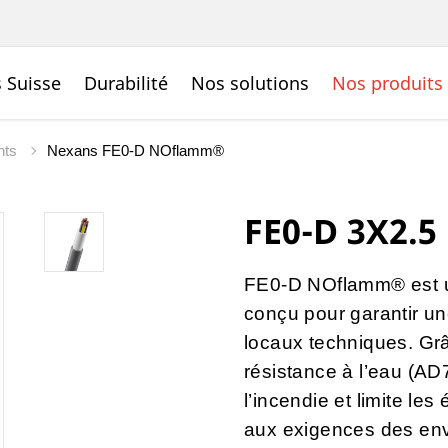
 Suisse
Durabilité
Nos solutions
Nos produits
ents
Nexans FE0-D NOflamm®
FE0-D 3X2.5
FE0-D NOflamm® est un
conçu pour garantir un
locaux techniques. Grâ
résistance à l’eau (AD7
l’incendie et limite le
aux exigences des env