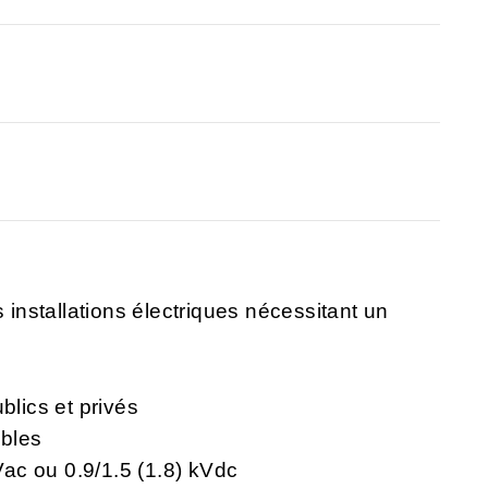
4
nstallations électriques nécessitant un
blics et privés
ibles
kVac ou
0.9/1.5 (1.8) kVdc