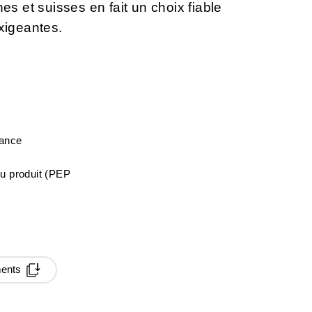
 et suisses en fait un choix fiable
exigeantes.
mance
du produit (PEP
ments