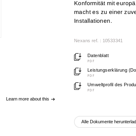
Konformität mit europ
macht es zu einer zuv
Installationen.
Nexans ref. : 10533341
Datenblatt
PDF
Leistungserklärung (D
PDF
Umweltprofil des Prod
PDF
Learn more about this
Alle Dokumente herunterla