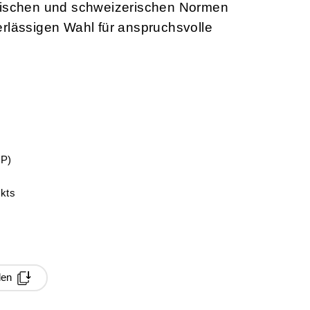
äischen und schweizerischen Normen
erlässigen Wahl für anspruchsvolle
oP)
ukts
den