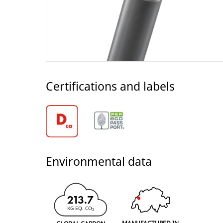
Certifications and labels
Environmental data
213.7
KG EQ. CO
2